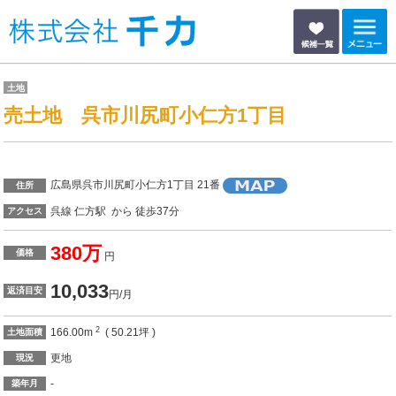
土地
売土地 呉市川尻町小仁方1丁目
広島県呉市川尻町小仁方1丁目 21番
住所
呉線 仁方駅 から 徒歩37分
アクセス
380万
価格
円
10,033
返済目安
円/月
2
166.00m
( 50.21坪 )
土地面積
更地
現況
-
築年月