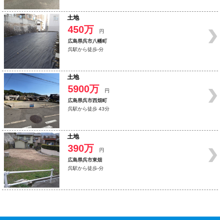
土地
450万
円
広島県呉市八幡町
呉駅から徒歩-分
土地
5900万
円
広島県呉市西畑町
呉駅から徒歩 43分
土地
390万
円
広島県呉市東畑
呉駅から徒歩-分