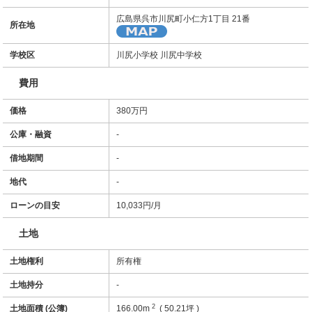
広島県呉市川尻町小仁方1丁目 21番
所在地
学校区
川尻小学校 川尻中学校
費用
価格
380万円
公庫・融資
-
借地期間
-
地代
-
ローンの目安
10,033
円/月
土地
土地権利
所有権
土地持分
-
2
土地面積 (公簿)
166.00m
( 50.21坪 )