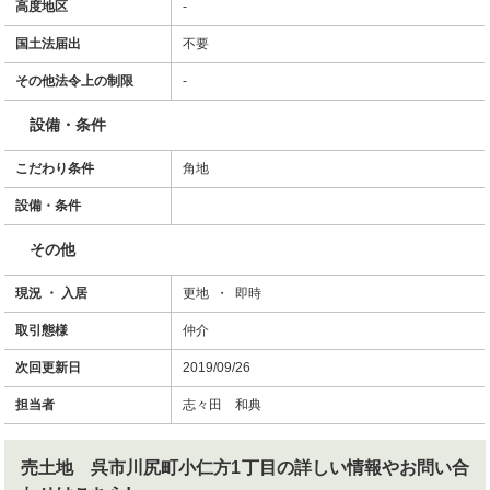
高度地区
-
国土法届出
不要
その他法令上の制限
-
設備・条件
こだわり条件
角地
設備・条件
その他
現況 ・ 入居
更地 ・ 即時
取引態様
仲介
次回更新日
2019/09/26
担当者
志々田 和典
売土地 呉市川尻町小仁方1丁目
の詳しい情報やお問い合