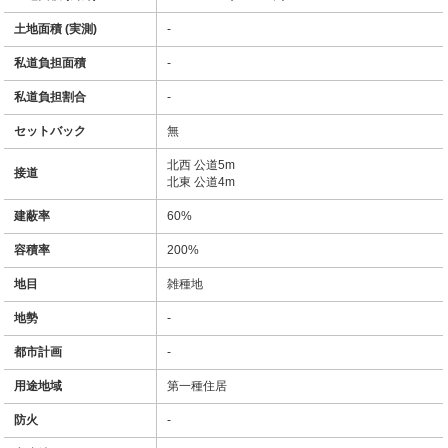
土地面積 (実測)
-
私道負担面積
-
私道負担割合
-
セットバック
無
北西 公道5m
接道
北東 公道4m
建蔽率
60%
容積率
200%
地目
雑種地
地勢
-
都市計画
-
用途地域
第一種住居
防火
-