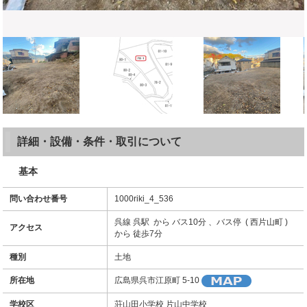
詳細・設備・条件・取引について
基本
問い合わせ番号
1000riki_4_536
呉線 呉駅 から バス10分 、バス停 ( 西片山町 )
アクセス
から 徒歩7分
種別
土地
所在地
広島県呉市江原町 5-10
学校区
荘山田小学校 片山中学校