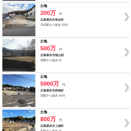
土地
200万
円
広島県呉市長谷町
天応駅から徒歩 25分
土地
500万
円
広島県呉市焼山西
呉駅から徒歩-分
土地
5900万
円
広島県呉市西畑町
呉駅から徒歩 43分
土地
800万
円
広島県呉市上畑町
呉駅から徒歩-分