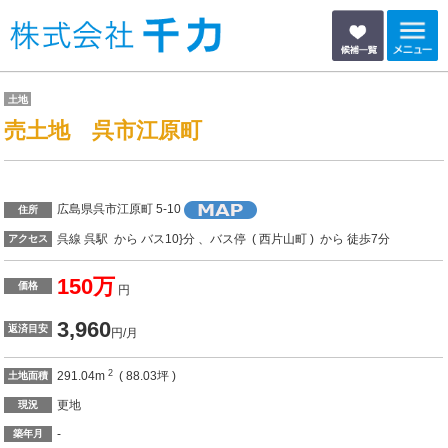
土地
売土地 呉市江原町
広島県呉市江原町 5-10
住所
呉線 呉駅 から バス10}分 、バス停 ( 西片山町 ) から 徒歩7分
アクセス
150万
価格
円
3,960
返済目安
円/月
2
291.04m
( 88.03坪 )
土地面積
更地
現況
-
築年月