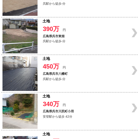
呉駅から徒歩-分
土地
390万
円
広島県呉市東畑
呉駅から徒歩-分
土地
450万
円
広島県呉市八幡町
呉駅から徒歩-分
土地
340万
円
広島県呉市川尻町小用
安登駅から徒歩 42分
土地