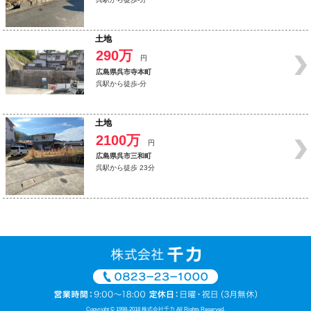
土地
290万
円
広島県呉市寺本町
呉駅から徒歩-分
土地
2100万
円
広島県呉市三和町
呉駅から徒歩 23分
Copyright © 1998-2018 株式会社千力 All Rights Reserved.