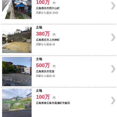
100万
円
広島県呉市西片山町
呉駅から徒歩 24分
土地
380万
円
広島県呉市上内神町
呉駅から徒歩-分
土地
500万
円
広島県呉市宮原
呉駅から徒歩-分
土地
100万
円
広島県東広島市黒瀬町市飯田