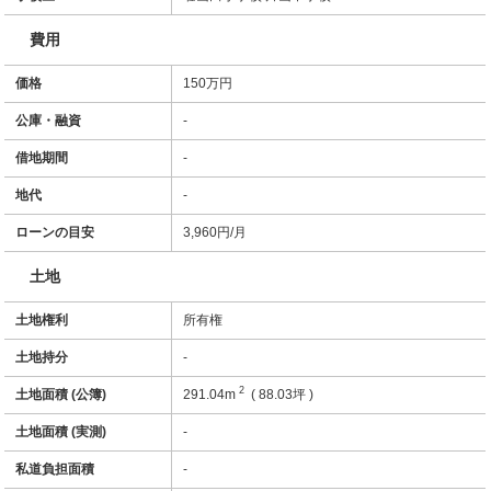
費用
価格
150万円
公庫・融資
-
借地期間
-
地代
-
ローンの目安
3,960
円/月
土地
土地権利
所有権
土地持分
-
2
土地面積 (公簿)
291.04m
( 88.03坪 )
土地面積 (実測)
-
私道負担面積
-