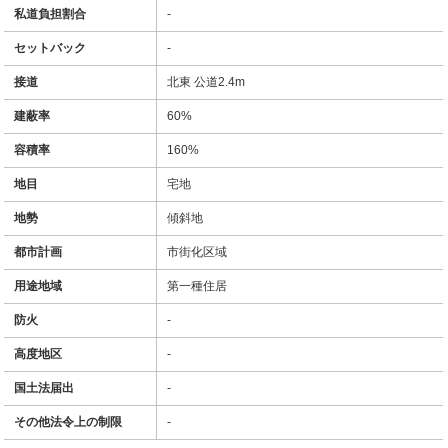
私道負担割合
-
セットバック
-
接道
北東 公道2.4m
建蔽率
60%
容積率
160%
地目
宅地
地勢
傾斜地
都市計画
市街化区域
用途地域
第一種住居
防火
-
高度地区
-
国土法届出
-
その他法令上の制限
-