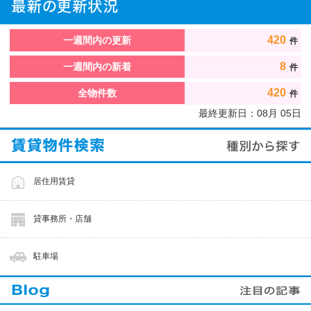
420
一週間内の更新
件
8
一週間内の新着
件
420
全物件数
件
最終更新日：
08
月
05
日
居住用賃貸
貸事務所・店舗
駐車場