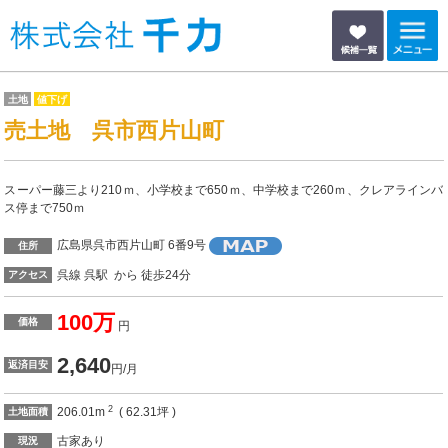
土地
値下げ
売土地 呉市西片山町
スーパー藤三より210ｍ、小学校まで650ｍ、中学校まで260ｍ、クレアラインバ
ス停まで750ｍ
広島県呉市西片山町 6番9号
住所
呉線 呉駅 から 徒歩24分
アクセス
100万
価格
円
2,640
返済目安
円/月
2
206.01m
( 62.31坪 )
土地面積
古家あり
現況