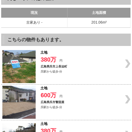
現況
土地面積
古家あり -
201.06m²
こちらの物件もあります。
土地
380万
円
広島県呉市上長迫町
呉駅から徒歩-分
土地
600万
円
広島県呉市警固屋
呉駅から徒歩-分
土地
380万
円