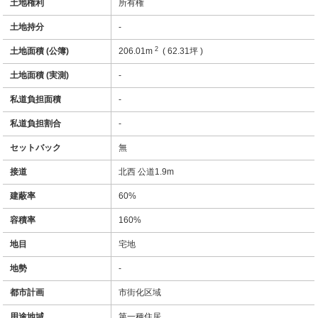
土地権利
所有権
土地持分
-
2
土地面積 (公簿)
206.01m
( 62.31坪 )
土地面積 (実測)
-
私道負担面積
-
私道負担割合
-
セットバック
無
接道
北西 公道1.9m
建蔽率
60%
容積率
160%
地目
宅地
地勢
-
都市計画
市街化区域
用途地域
第一種住居