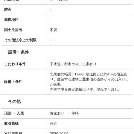
防火
-
高度地区
-
国土法届出
不要
その他法令上の制限
-
設備・条件
こだわり条件
下水道／都市ガス／古家有り
北東側の幅員5.1ｍの1項道路とは約4ｍの段差あ
り。建築する建物は北東側の道路からの出入り口
設備・条件
が必要。
売主で境界確定測量はせず、現況で引渡し。
その他
現況 ・ 入居
古家あり ・ 即時
取引態様
仲介
次回更新日
2026/10/06