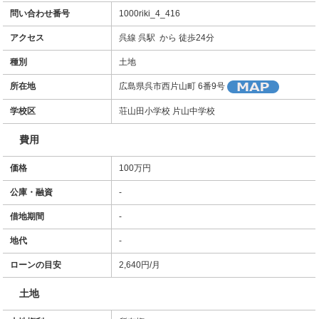
問い合わせ番号
1000riki_4_416
アクセス
呉線 呉駅 から 徒歩24分
種別
土地
所在地
広島県呉市西片山町 6番9号
学校区
荘山田小学校 片山中学校
費用
価格
100万円
公庫・融資
-
借地期間
-
地代
-
ローンの目安
2,640
円/月
土地