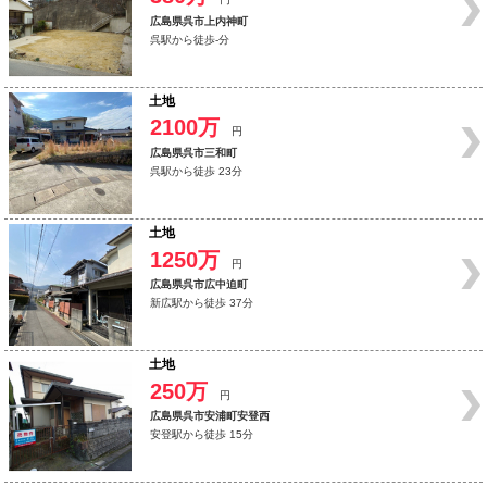
広島県呉市上内神町
呉駅から徒歩-分
土地
2100万
円
広島県呉市三和町
呉駅から徒歩 23分
土地
1250万
円
広島県呉市広中迫町
新広駅から徒歩 37分
土地
250万
円
広島県呉市安浦町安登西
安登駅から徒歩 15分