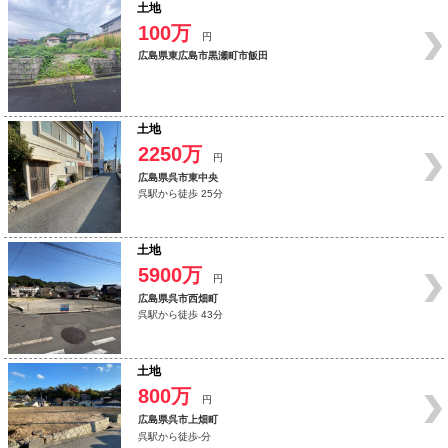
土地
100万
円
広島県東広島市黒瀬町市飯田
土地
2250万
円
広島県呉市東中央
呉駅から徒歩 25分
土地
5900万
円
広島県呉市西畑町
呉駅から徒歩 43分
土地
800万
円
広島県呉市上畑町
呉駅から徒歩-分