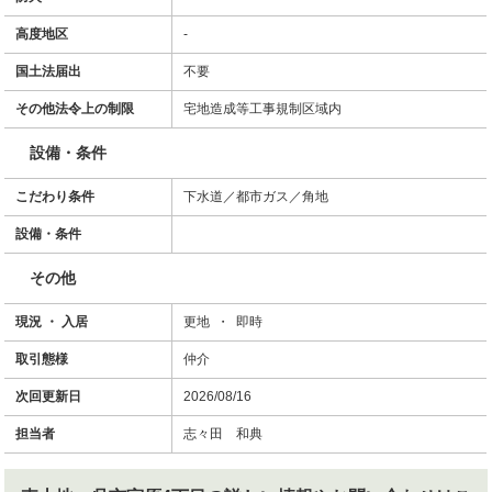
高度地区
-
国土法届出
不要
その他法令上の制限
宅地造成等工事規制区域内
設備・条件
こだわり条件
下水道／都市ガス／角地
設備・条件
その他
現況 ・ 入居
更地 ・ 即時
取引態様
仲介
次回更新日
2026/08/16
担当者
志々田 和典