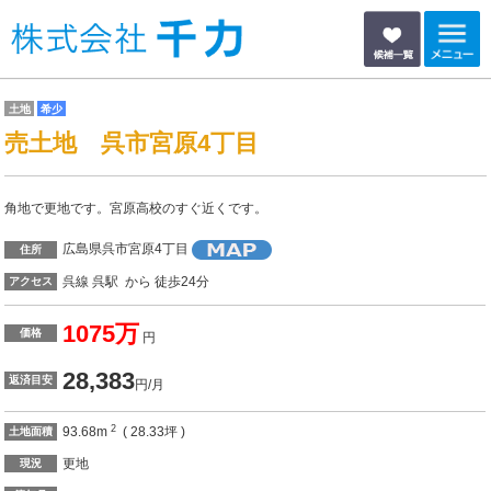
土地
希少
売土地 呉市宮原4丁目
角地で更地です。宮原高校のすぐ近くです。
広島県呉市宮原4丁目
住所
呉線 呉駅 から 徒歩24分
アクセス
1075万
価格
円
28,383
返済目安
円/月
2
93.68m
( 28.33坪 )
土地面積
更地
現況