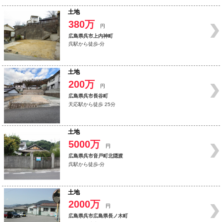
土地
380万
円
広島県呉市上内神町
呉駅から徒歩-分
土地
200万
円
広島県呉市長谷町
天応駅から徒歩 25分
土地
5000万
円
広島県呉市音戸町北隠渡
呉駅から徒歩-分
土地
2000万
円
広島県呉市広島県長ノ木町