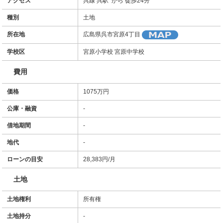
アクセス
呉線 呉駅 から 徒歩24分
種別
土地
所在地
広島県呉市宮原4丁目
学校区
宮原小学校 宮原中学校
費用
価格
1075万円
公庫・融資
-
借地期間
-
地代
-
ローンの目安
28,383
円/月
土地
土地権利
所有権
土地持分
-