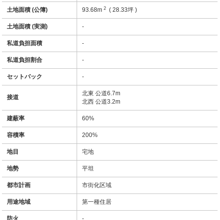
2
土地面積 (公簿)
93.68m
( 28.33坪 )
土地面積 (実測)
-
私道負担面積
-
私道負担割合
-
セットバック
-
北東 公道6.7m
接道
北西 公道3.2m
建蔽率
60%
容積率
200%
地目
宅地
地勢
平坦
都市計画
市街化区域
用途地域
第一種住居
防火
-