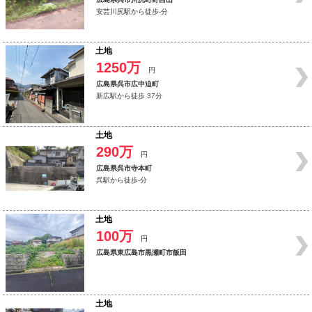
安芸川尻駅から徒歩-分
土地
1250万
円
広島県呉市広中迫町
新広駅から徒歩 37分
土地
290万
円
広島県呉市寺本町
呉駅から徒歩-分
土地
100万
円
広島県東広島市黒瀬町市飯田
土地