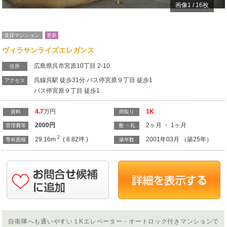
画像
1
/
16
枚
賃貸マンション
更新
ヴィラサンライズエレガンス
広島県呉市宮原10丁目 2-10
住所
呉線呉駅 徒歩31分 バス停宮原９丁目 徒歩1
アクセス
バス停宮原９丁目 徒歩1
4.7
万円
1K
賃料
間取り
2000
円
2ヶ月 ・ 1ヶ月
管理費等
敷 ・礼
2
29.16m
( 8.82坪 )
2001年03月 （築25年）
専有面積
築年数
自衛隊へも通いやすい１Kエレベーター・オートロック付きマンションで