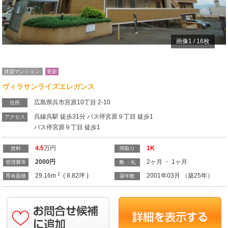
画像
1
/
16
枚
賃貸マンション
更新
ヴィラサンライズエレガンス
広島県呉市宮原10丁目 2-10
住所
呉線呉駅 徒歩31分 バス停宮原９丁目 徒歩1
アクセス
バス停宮原９丁目 徒歩1
4.5
万円
1K
賃料
間取り
2000
円
2ヶ月 ・ 1ヶ月
管理費等
敷 ・礼
2
29.16m
( 8.82坪 )
2001年03月 （築25年）
専有面積
築年数