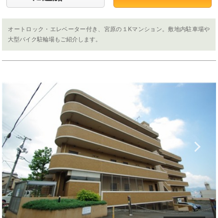
オートロック・エレベーター付き、宮原の１Kマンション。敷地内駐車場や
大型バイク駐輪場もご紹介します。
Previous
N