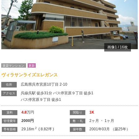
画像
1
/
16
枚
賃貸マンション
更新
ヴィラサンライズエレガンス
広島県呉市宮原10丁目 2-10
住所
呉線呉駅 徒歩31分 バス停宮原９丁目 徒歩1
アクセス
バス停宮原９丁目 徒歩1
4.8
万円
1K
賃料
間取り
2000
円
2ヶ月 ・ 1ヶ月
管理費等
敷 ・礼
2
29.16m
( 8.82坪 )
2001年03月 （築25年）
専有面積
築年数