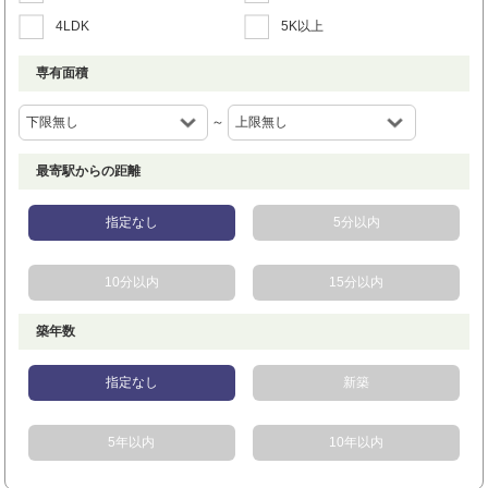
4LDK
5K以上
専有面積
～
最寄駅からの距離
指定なし
5分以内
10分以内
15分以内
築年数
指定なし
新築
5年以内
10年以内