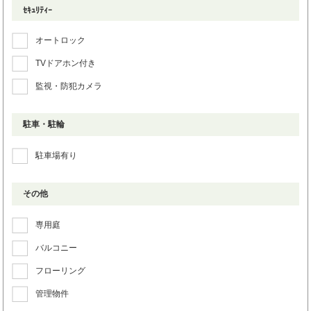
ｾｷｭﾘﾃｨｰ
オートロック
TVドアホン付き
監視・防犯カメラ
駐車・駐輪
駐車場有り
その他
専用庭
バルコニー
フローリング
管理物件