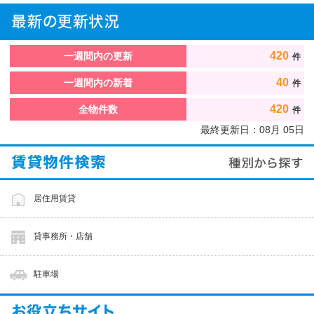
420
一週間内の更新
件
40
一週間内の新着
件
420
全物件数
件
最終更新日：
08
月
05
日
居住用賃貸
貸事務所・店舗
駐車場