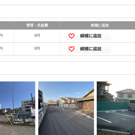
管理・共益費
候補に追加
0円
0円
0円
0円