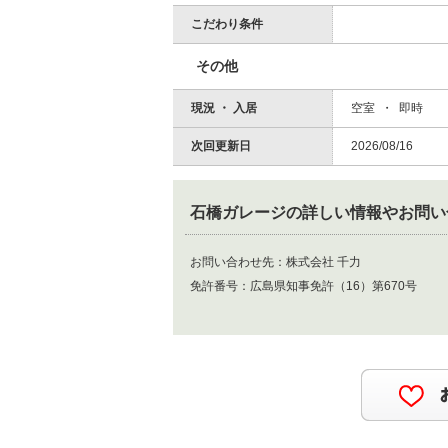
こだわり条件
その他
現況 ・ 入居
空室 ・ 即時
次回更新日
2026/08/16
石橋ガレージ
の詳しい情報やお問い
お問い合わせ先：
株式会社 千力
免許番号：
広島県知事免許（16）第670号