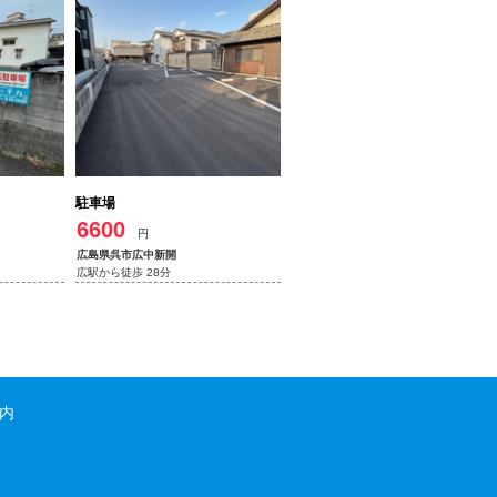
駐車場
6600
円
広島県呉市広中新開
広駅から徒歩 28分
内