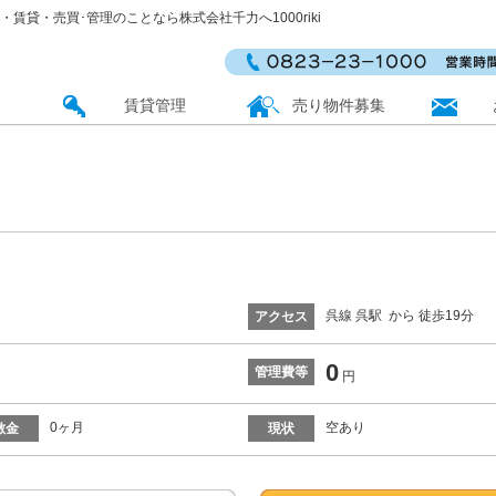
動産・賃貸・売買･管理のことなら株式会社千力へ1000riki
賃貸管理
売り物件募集
呉線 呉駅 から 徒歩19分
アクセス
0
管理費等
円
0ヶ月
空あり
敷金
現状