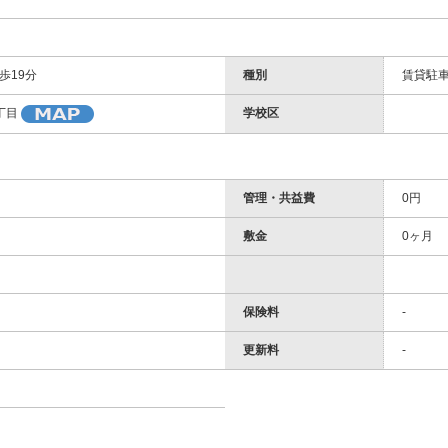
歩19分
種別
賃貸駐
学校区
丁目
管理・共益費
0円
敷金
0ヶ月
保険料
-
更新料
-