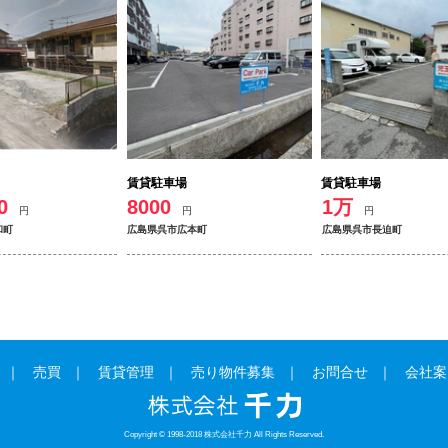
賃貸駐車場
賃貸駐車場
0
8000
1万
円
円
円
和町
広島県呉市広本町
広島県呉市長迫町
売買
賃貸管理
売り物件募集
お問合せ
会社案
Copyright © 1998-2018 株式会社千力 All Rights Reserved.