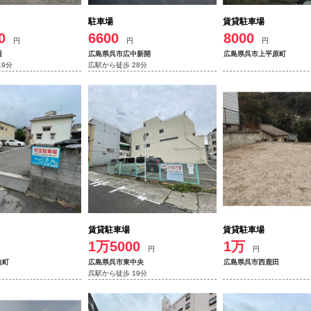
駐車場
賃貸駐車場
0
6600
8000
円
円
円
通
広島県呉市広中新開
広島県呉市上平原町
19分
広駅から徒歩 28分
賃貸駐車場
賃貸駐車場
1万5000
1万
円
円
迫町
広島県呉市東中央
広島県呉市西鹿田
呉駅から徒歩 19分