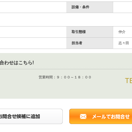
設備・条件
取引態様
仲介
担当者
志々田
合わせはこちら!
営業時間：
９：００～１８：００
T