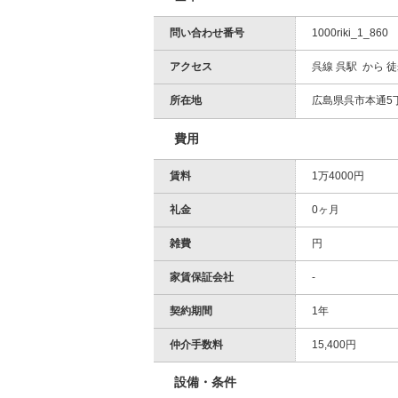
問い合わせ番号
1000riki_1_860
アクセス
呉線 呉駅 から 徒
所在地
広島県呉市本通5
費用
賃料
1万4000円
礼金
0ヶ月
雑費
円
家賃保証会社
-
契約期間
1年
仲介手数料
15,400円
設備・条件