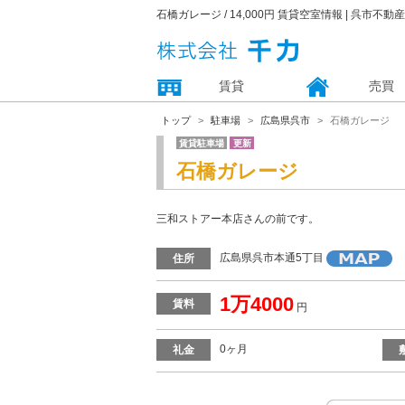
石橋ガレージ / 14,000円 賃貸空室情報 | 呉市不
賃貸
売買
トップ
駐車場
広島県呉市
石橋ガレージ
賃貸駐車場
更新
石橋ガレージ
三和ストアー本店さんの前です。
広島県呉市本通5丁目
住所
1万4000
賃料
円
0ヶ月
礼金