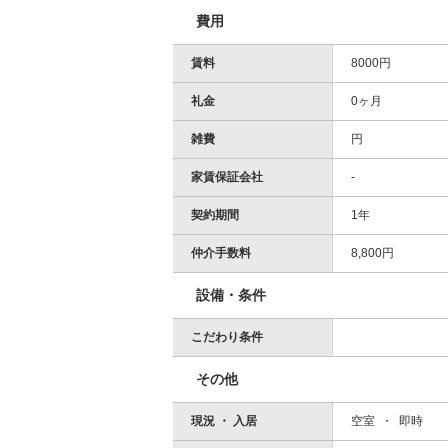
費用
賃料
8000円
礼金
0ヶ月
雑費
円
家賃保証会社
-
契約期間
1年
仲介手数料
8,800円
設備・条件
こだわり条件
その他
現況 ・ 入居
空室 ・ 即時