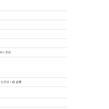
0ヶ月分
カ月分＋税 必要