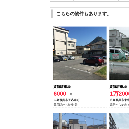
こちらの物件もあります。
賃貸駐車場
賃貸駐車場
6000
1万200
円
広島県呉市天応南町
広島県呉市東
天応駅から徒歩-分
呉駅から徒歩-