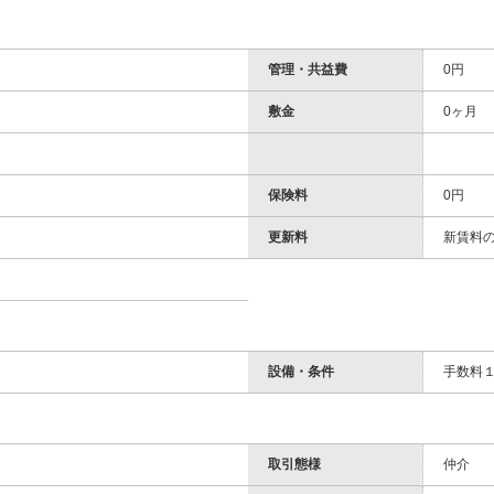
管理・共益費
0円
敷金
0ヶ月
保険料
0円
更新料
新賃料の
設備・条件
手数料１
取引態様
仲介