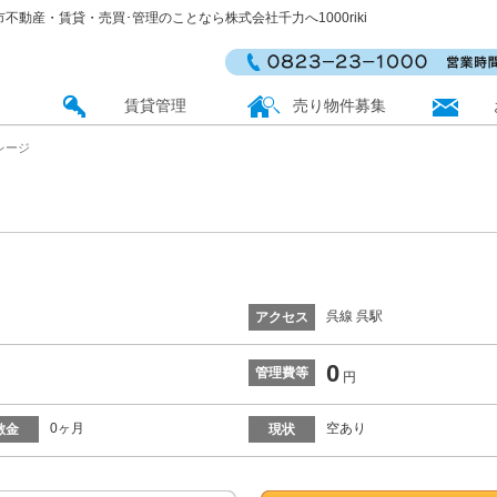
 呉市不動産・賃貸・売買･管理のことなら株式会社千力へ1000riki
賃貸管理
売り物件募集
レージ
呉線 呉駅
アクセス
0
管理費等
円
0ヶ月
空あり
敷金
現状