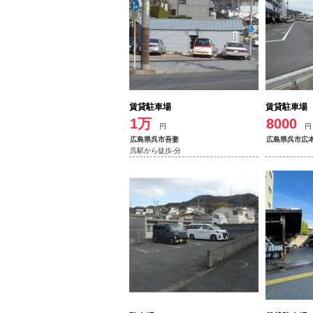
賃貸駐車場
賃貸駐車場
1万
8000
円
円
広島県呉市吾妻
広島県呉市広
呉駅から徒歩-分