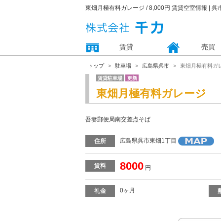
東畑月極有料ガレージ / 8,000円 賃貸空室情報 |
賃貸
売買
トップ
駐車場
広島県呉市
東畑月極有料ガ
賃貸駐車場
更新
東畑月極有料ガレージ
吾妻郵便局南交差点そば
広島県呉市東畑1丁目
住所
8000
賃料
円
0ヶ月
礼金