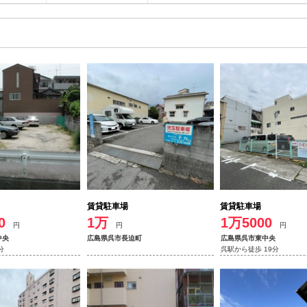
賃貸駐車場
賃貸駐車場
0
1万
1万5000
円
円
円
中央
広島県呉市長迫町
広島県呉市東中央
分
呉駅から徒歩 19分