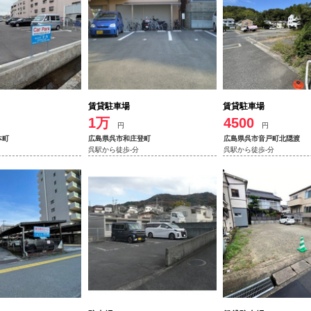
賃貸駐車場
賃貸駐車場
1万
4500
円
円
本町
広島県呉市和庄登町
広島県呉市音戸町北隠渡
呉駅から徒歩-分
呉駅から徒歩-分