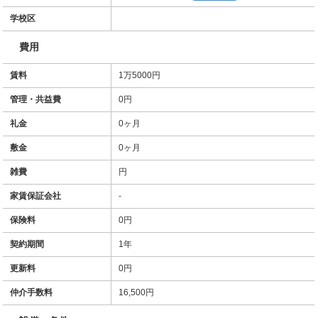
学校区
費用
賃料
1万5000円
管理・共益費
0円
礼金
0ヶ月
敷金
0ヶ月
雑費
円
家賃保証会社
-
保険料
0円
契約期間
1年
更新料
0円
仲介手数料
16,500円