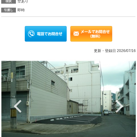
空あり
現状
即時
引渡し
更新・登録日 2026/07/16
Previous
Ne