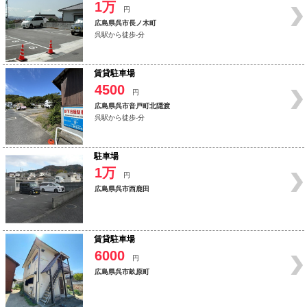
1万
円
広島県呉市長ノ木町
呉駅から徒歩-分
賃貸駐車場
4500
円
広島県呉市音戸町北隠渡
呉駅から徒歩-分
駐車場
1万
円
広島県呉市西鹿田
賃貸駐車場
6000
円
広島県呉市畝原町