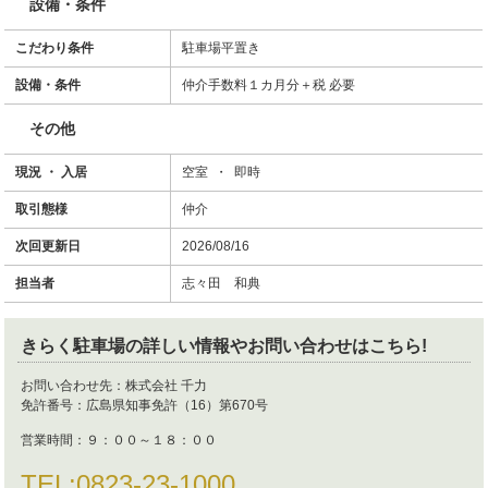
設備・条件
こだわり条件
駐車場平置き
設備・条件
仲介手数料１カ月分＋税 必要
その他
現況 ・ 入居
空室 ・ 即時
取引態様
仲介
次回更新日
2026/08/16
担当者
志々田 和典
きらく駐車場
の詳しい情報やお問い合わせはこちら!
お問い合わせ先：
株式会社 千力
免許番号：
広島県知事免許（16）第670号
営業時間：
９：００～１８：００
TEL:
0823-23-1000