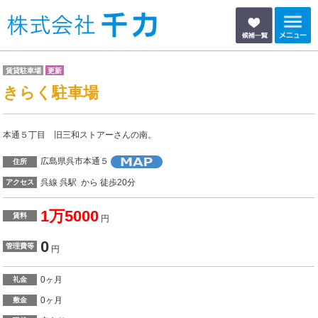
賃貸駐車場
更新
きらく駐車場
本通５丁目 旧三和ストアーさんの南。
広島県呉市本通５
住所
呉線 呉駅 から 徒歩20分
アクセス
1万5000
賃料
円
0
管理費等
円
0ヶ月
礼金
0ヶ月
敷金