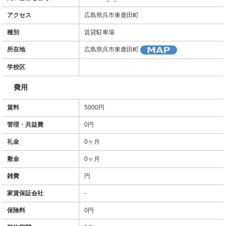
アクセス
広島県呉市東鹿田町
種別
賃貸駐車場
所在地
広島県呉市東鹿田町
学校区
費用
賃料
5000円
管理・共益費
0円
礼金
0ヶ月
敷金
0ヶ月
雑費
円
家賃保証会社
-
保険料
0円