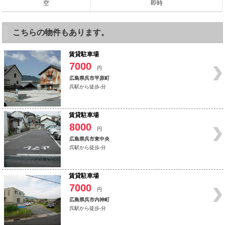
空
即時
こちらの物件もあります。
賃貸駐車場
7000
円
広島県呉市平原町
呉駅から徒歩-分
賃貸駐車場
8000
円
広島県呉市東中央
呉駅から徒歩-分
賃貸駐車場
7000
円
広島県呉市内神町
呉駅から徒歩-分