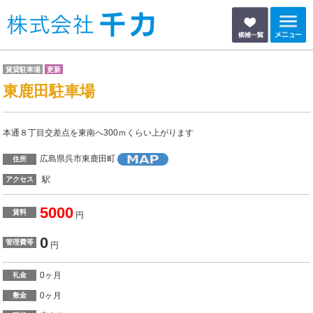
賃貸駐車場
更新
東鹿田駐車場
本通８丁目交差点を東南へ300ｍくらい上がります
広島県呉市東鹿田町
住所
駅
アクセス
5000
賃料
円
0
管理費等
円
0ヶ月
礼金
0ヶ月
敷金