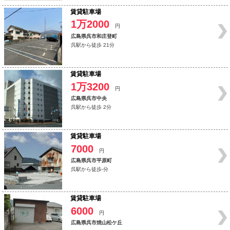
賃貸駐車場
1万2000
円
広島県呉市和庄登町
呉駅から徒歩 21分
賃貸駐車場
1万3200
円
広島県呉市中央
呉駅から徒歩 2分
賃貸駐車場
7000
円
広島県呉市平原町
呉駅から徒歩-分
賃貸駐車場
6000
円
広島県呉市焼山松ケ丘