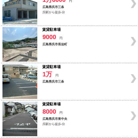
円
広島県呉市三条
呉駅から徒歩-分
賃貸駐車場
9000
円
広島県呉市長迫町
賃貸駐車場
1万
円
広島県呉市三条
賃貸駐車場
8000
円
広島県呉市東中央
呉駅から徒歩-分