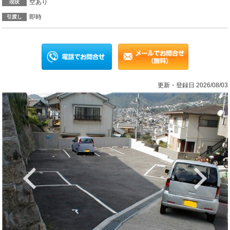
空あり
現状
即時
引渡し
更新・登録日 2026/08/03
Previous
Ne