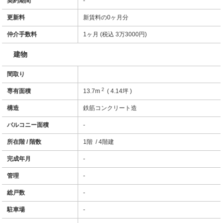
契約期間
-
更新料
新賃料の0ヶ月分
仲介手数料
1ヶ月 (税込 3万3000円)
建物
間取り
2
専有面積
13.7m
( 4.14坪 )
構造
鉄筋コンクリート造
バルコニー面積
-
所在階 / 階数
1階 / 4階建
完成年月
-
管理
-
総戸数
-
駐車場
-