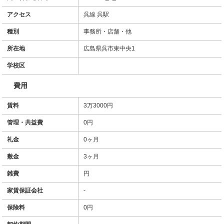
アクセス
呉線 呉駅
種別
事務所・店舗・他
所在地
広島県呉市東中央1
学校区
費用
賃料
3万3000円
管理・共益費
0円
礼金
0ヶ月
敷金
3ヶ月
雑費
円
家賃保証会社
-
保険料
0円