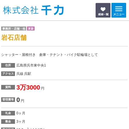
事務所・店舗・他
更新
岩石店舗
シャッター・屋根付き 倉庫・テナント・バイク駐輪場として
広島県呉市東中央1
住所
呉線 呉駅
アクセス
3万3000
賃料
円
0
管理費等
円
0ヶ月
礼金
3ヶ月
敷金
2