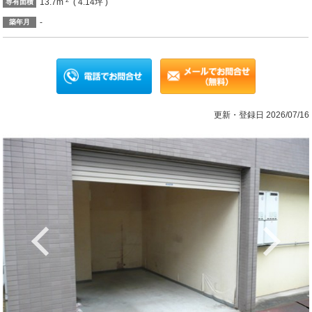
13.7m
( 4.14坪 )
専有面積
-
築年月
更新・登録日 2026/07/16
Previous
Ne