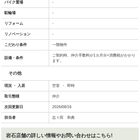
バイク置場
-
駐輪場
-
リフォーム
-
リノベーション
-
こだわり条件
一階物件
ご契約時、仲介手数料が1カ月分+消費税がかかり
設備・条件
ます。
その他
現況 ・ 入居
空室 ・ 即時
取引態様
仲介
次回更新日
2026/08/16
担当者
志々田 和典
岩石店舗
の詳しい情報やお問い合わせはこちら!