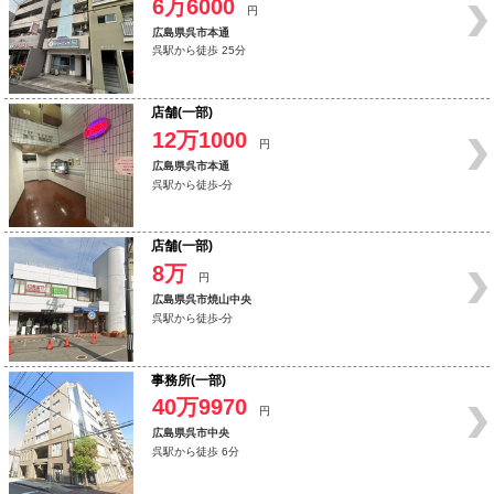
6万6000
円
広島県呉市本通
呉駅から徒歩 25分
店舗(一部)
12万1000
円
広島県呉市本通
呉駅から徒歩-分
店舗(一部)
8万
円
広島県呉市焼山中央
呉駅から徒歩-分
事務所(一部)
40万9970
円
広島県呉市中央
呉駅から徒歩 6分