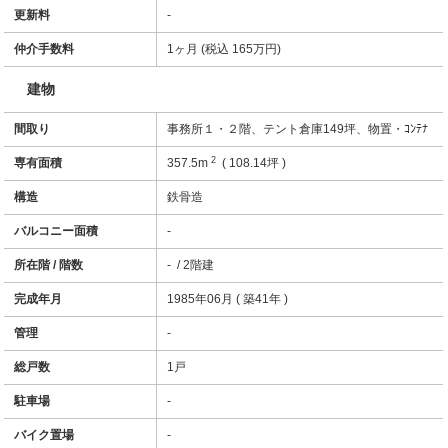
更新料
-
仲介手数料
1ヶ月 (税込 165万円)
建物
間取り
事務所１・２階、テント倉庫149坪、物置・ｺﾝﾃﾅ
2
専有面積
357.5m
( 108.14坪 )
構造
鉄骨造
バルコニー面積
-
所在階 / 階数
- / 2階建
完成年月
1985年06月 ( 築41年 )
管理
-
総戸数
1戸
駐車場
-
バイク置場
-