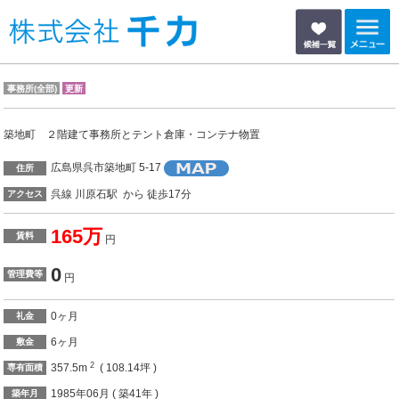
事務所(全部)
更新
築地町 ２階建て事務所とテント倉庫・コンテナ物置
広島県呉市築地町 5-17
住所
呉線 川原石駅 から 徒歩17分
アクセス
165万
賃料
円
0
管理費等
円
0ヶ月
礼金
6ヶ月
敷金
2
357.5m
( 108.14坪 )
専有面積
1985年06月 ( 築41年 )
築年月