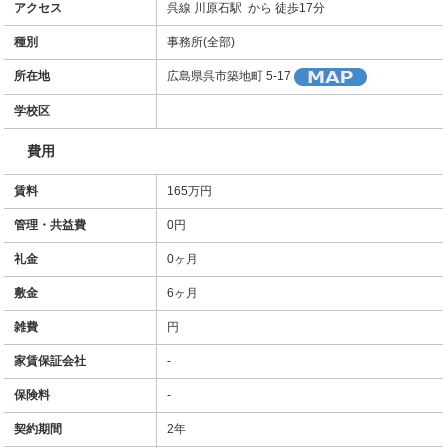
アクセス
呉線 川原石駅 から 徒歩17分
種別
事務所(全部)
所在地
広島県呉市築地町 5-17
学校区
費用
賃料
165万円
管理・共益費
0円
礼金
0ヶ月
敷金
6ヶ月
雑費
円
家賃保証会社
-
保険料
-
契約期間
2年