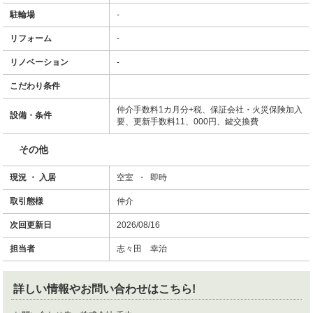
駐輪場
-
リフォーム
-
リノベーション
-
こだわり条件
仲介手数料1カ月分+税、保証会社・火災保険加入
設備・条件
要、更新手数料11、000円、鍵交換費
その他
現況 ・ 入居
空室 ・ 即時
取引態様
仲介
次回更新日
2026/08/16
担当者
志々田 幸治
詳しい情報やお問い合わせはこちら!