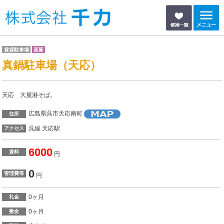
賃貸駐車場
更新
真鍋駐車場（天応）
天応 大屋港そば。
広島県呉市天応南町
住所
呉線 天応駅
アクセス
6000
賃料
円
0
管理費等
円
0ヶ月
礼金
0ヶ月
敷金