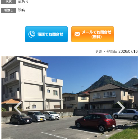
空あり
現状
即時
引渡し
更新・登録日 2026/07/16
Previous
Ne