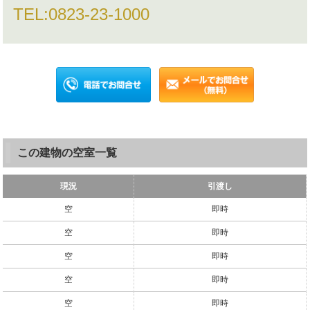
TEL:
0823-23-1000
この建物の空室一覧
現況
引渡し
空
即時
空
即時
空
即時
空
即時
空
即時