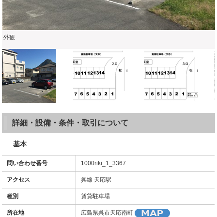
外観
詳細・設備・条件・取引について
基本
問い合わせ番号
1000riki_1_3367
アクセス
呉線 天応駅
種別
賃貸駐車場
所在地
広島県呉市天応南町