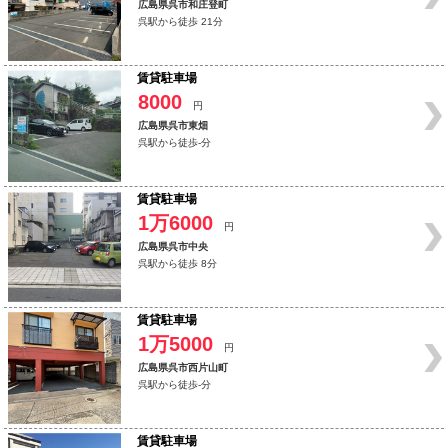
広島県呉市和庄登町
呉駅から徒歩 21分
賃貸駐車場
8000
円
広島県呉市東畑
呉駅から徒歩-分
賃貸駐車場
1万6000
円
広島県呉市中央
呉駅から徒歩 8分
賃貸駐車場
1万5000
円
広島県呉市西片山町
呉駅から徒歩-分
賃貸駐車場