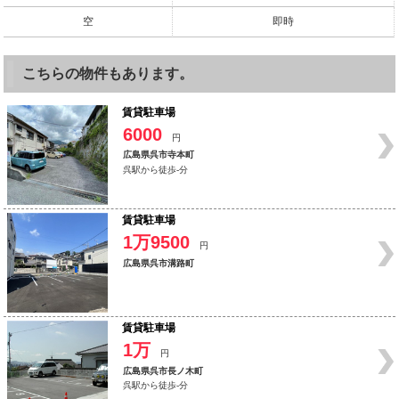
空
即時
こちらの物件もあります。
賃貸駐車場
6000
円
広島県呉市寺本町
呉駅から徒歩-分
賃貸駐車場
1万9500
円
広島県呉市溝路町
賃貸駐車場
1万
円
広島県呉市長ノ木町
呉駅から徒歩-分