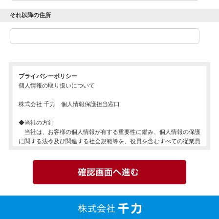
それ以降の住所
プライバシーポリシー
個人情報の取り扱いについて
株式会社 千力 個人情報保護担当窓口
◆当社の方針
当社は、お客様の個人情報が有する重要性に鑑み、個人情報の保護
に関する法令及び関連する社会規範等を、役員を含むすべての従業員
が徹底して遵守することとし、もってお客様の個人情報を適正かつ安
全に取り扱うこととします。
◆取り扱いの対象となる個人情報
当社が取り扱う、お客様の個人情報とは、お名前、ご住所、お電話
番号、ご勤務先、メールアドレス、生年月日、家族構成等や物件情
報、成約情報等、お客様個人を特定できる情報（他の情報と相まって
お客様個人を特定できる情報も含む）を指します。