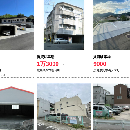
賃貸駐車場
賃貸駐車場
1万3000
9000
円
円
城
広島県呉市朝日町
広島県呉市長ノ木町
15分