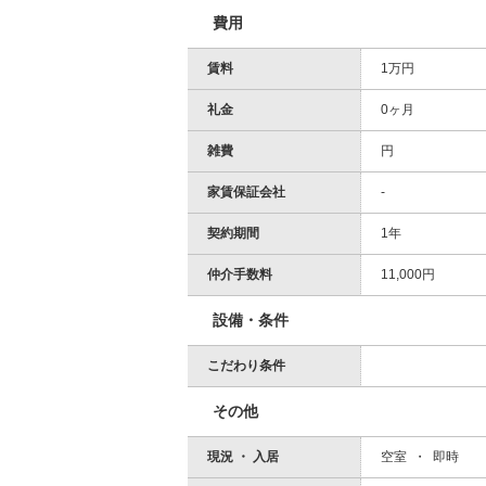
費用
賃料
1万円
礼金
0ヶ月
雑費
円
家賃保証会社
-
契約期間
1年
仲介手数料
11,000円
設備・条件
こだわり条件
その他
現況 ・ 入居
空室 ・ 即時