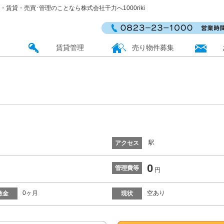
動産・賃貸・売買･管理のことなら株式会社千力へ1000riki
賃貸管理
売り物件募集
ぐ
駅
アクセス
0
管理費等
円
0ヶ月
空あり
敷金
現状