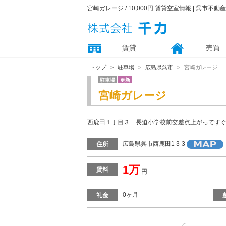
宮崎ガレージ / 10,000円 賃貸空室情報 | 呉市不
賃貸
売買
トップ
駐車場
広島県呉市
宮崎ガレージ
駐車場
更新
宮崎ガレージ
西鹿田１丁目３ 長迫小学校前交差点上がってす
広島県呉市西鹿田1 3-3
住所
1万
賃料
円
0ヶ月
礼金