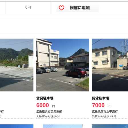
0円
賃貸駐車場
賃貸駐車場
6000
7000
円
円
谷町
広島県呉市天応南町
広島県呉市上平原町
分
天応駅から徒歩-分
呉駅から徒歩 47分