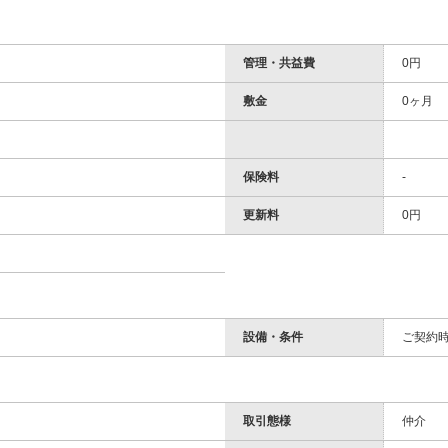
管理・共益費
0円
敷金
0ヶ月
保険料
-
更新料
0円
設備・条件
ご契約
取引態様
仲介