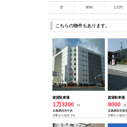
空
即時
1万円
こちらの物件もあります。
賃貸駐車場
賃貸駐車場
1万3200
8000
円
円
広島県呉市中央
広島県呉市西
呉駅から徒歩 2分
呉駅から徒歩-