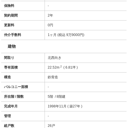
保険料
-
契約期間
2年
更新料
0円
仲介手数料
1ヶ月 (税込 9万9000円)
建物
間取り
北西向き
2
専有面積
22.52m
( 6.81坪 )
構造
鉄骨造
バルコニー面積
-
所在階 / 階数
5階 / 8階建
完成年月
1998年11月 ( 築27年 )
管理
-
総戸数
26戸