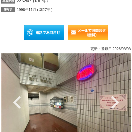
2
22.52m
( 6.81坪 )
専有面積
1998年11月 ( 築27年 )
築年月
更新・登録日 2026/08/08
Previous
Ne