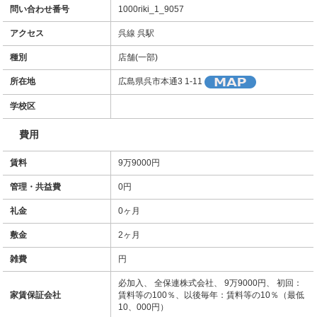
問い合わせ番号
1000riki_1_9057
アクセス
呉線 呉駅
種別
店舗(一部)
所在地
広島県呉市本通3 1-11
学校区
費用
賃料
9万9000円
管理・共益費
0円
礼金
0ヶ月
敷金
2ヶ月
雑費
円
必加入、 全保連株式会社、 9万9000円、 初回：
家賃保証会社
賃料等の100％、以後毎年：賃料等の10％（最低
10、000円）