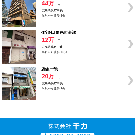
44万
円
広島県呉市中央
呉駅から徒歩 2分
住宅付店舗戸建(全部)
12万
円
広島県呉市中通
呉駅から徒歩 16分
店舗(一部)
20万
円
広島県呉市中央
呉駅から徒歩 3分