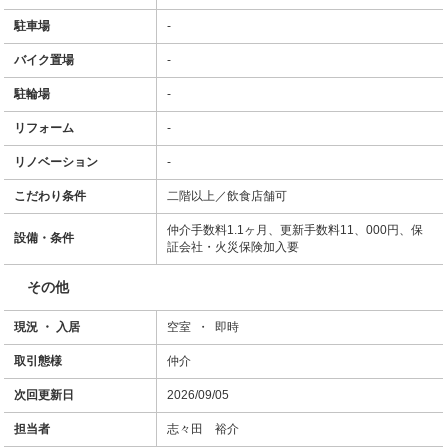
駐車場
-
バイク置場
-
駐輪場
-
リフォーム
-
リノベーション
-
こだわり条件
二階以上／飲食店舗可
仲介手数料1.1ヶ月、更新手数料11、000円、保
設備・条件
証会社・火災保険加入要
その他
現況 ・ 入居
空室 ・ 即時
取引態様
仲介
次回更新日
2026/09/05
担当者
志々田 裕介