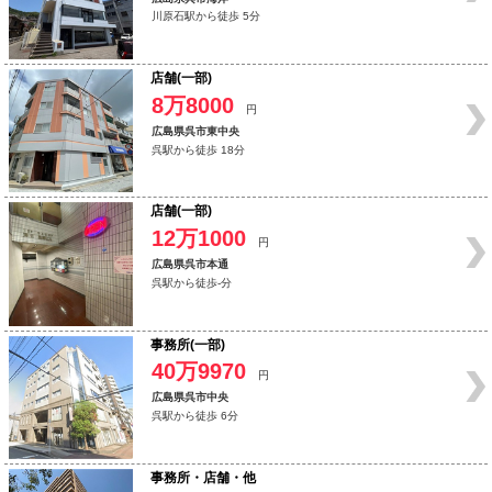
川原石駅から徒歩 5分
店舗(一部)
8万8000
円
広島県呉市東中央
呉駅から徒歩 18分
店舗(一部)
12万1000
円
広島県呉市本通
呉駅から徒歩-分
事務所(一部)
40万9970
円
広島県呉市中央
呉駅から徒歩 6分
事務所・店舗・他