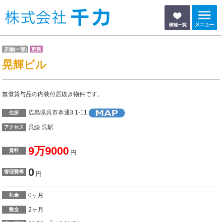
店舗(一部)
更新
晃輝ビル
無償貸与品の内装付居抜き物件です。
広島県呉市本通3 1-11
住所
呉線 呉駅
アクセス
9万9000
賃料
円
0
管理費等
円
0ヶ月
礼金
2ヶ月
敷金