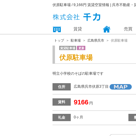
伏原駐車場 / 9,166円 賃貸空室情報 | 呉市不動産
賃貸
売買
トップ
駐車場
広島県呉市
伏原駐車場
賃貸駐車場
更新
伏原駐車場
明立小学校のそばの駐車場です
広島県呉市伏原3丁目
住所
9166
賃料
円
0ヶ月
礼金