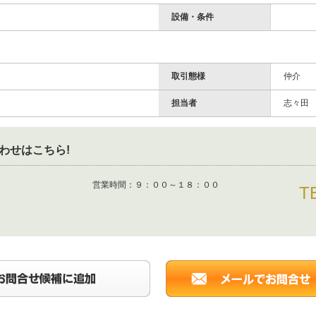
設備・条件
取引態様
仲介
担当者
志々田
わせはこちら!
営業時間：
９：００～１８：００
T