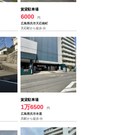
賃貸駐車場
6000
円
広島県呉市天応南町
天応駅から徒歩-分
賃貸駐車場
1万6500
円
広島県呉市本通
呉駅から徒歩-分