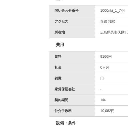
問い合わせ番号
1000riki_1_744
アクセス
呉線 呉駅
所在地
広島県呉市伏原3
費用
賃料
9166円
礼金
0ヶ月
雑費
円
家賃保証会社
-
契約期間
1年
仲介手数料
10,082円
設備・条件