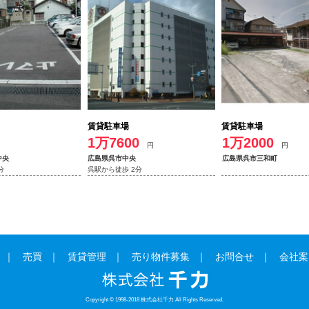
賃貸駐車場
賃貸駐車場
1万7600
1万2000
円
円
中央
広島県呉市中央
広島県呉市三和町
分
呉駅から徒歩 2分
売買
賃貸管理
売り物件募集
お問合せ
会社案
Copyright © 1998-2018 株式会社千力 All Rights Reserved.