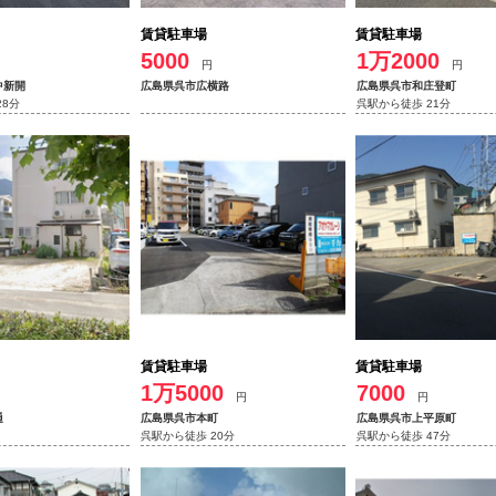
賃貸駐車場
賃貸駐車場
5000
1万2000
円
円
中新開
広島県呉市広横路
広島県呉市和庄登町
28分
呉駅から徒歩 21分
賃貸駐車場
賃貸駐車場
1万5000
7000
円
円
通
広島県呉市本町
広島県呉市上平原町
呉駅から徒歩 20分
呉駅から徒歩 47分