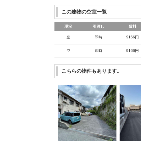
この建物の空室一覧
現況
引渡し
賃料
空
即時
9166円
空
即時
9166円
こちらの物件もあります。