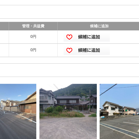
管理・共益費
候補に追加
0円
0円