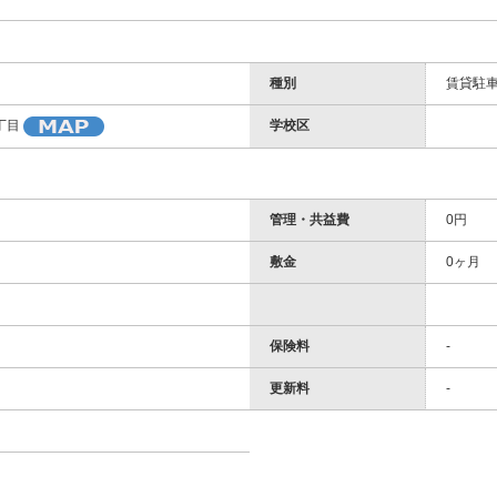
種別
賃貸駐
学校区
丁目
管理・共益費
0円
敷金
0ヶ月
保険料
-
更新料
-