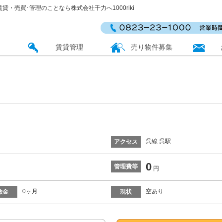
・賃貸・売買･管理のことなら株式会社千力へ1000riki
賃貸管理
売り物件募集
呉線 呉駅
アクセス
0
管理費等
円
0ヶ月
空あり
敷金
現状