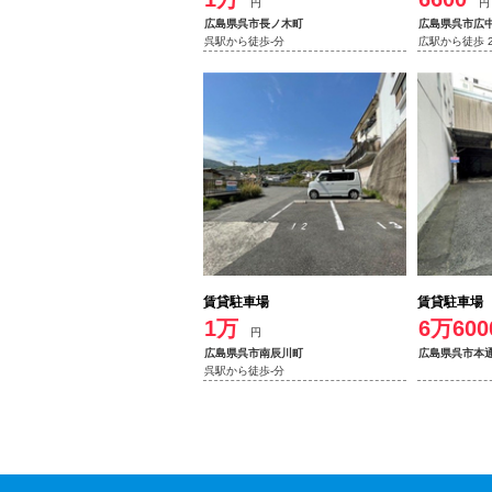
円
円
広島県呉市長ノ木町
広島県呉市広
呉駅から徒歩-分
広駅から徒歩 
賃貸駐車場
賃貸駐車場
1万
6万600
円
広島県呉市南辰川町
広島県呉市本
呉駅から徒歩-分