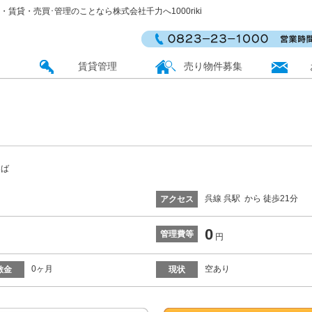
動産・賃貸・売買･管理のことなら株式会社千力へ1000riki
賃貸管理
売り物件募集
そば
呉線 呉駅 から 徒歩21分
アクセス
0
管理費等
円
0ヶ月
空あり
敷金
現状