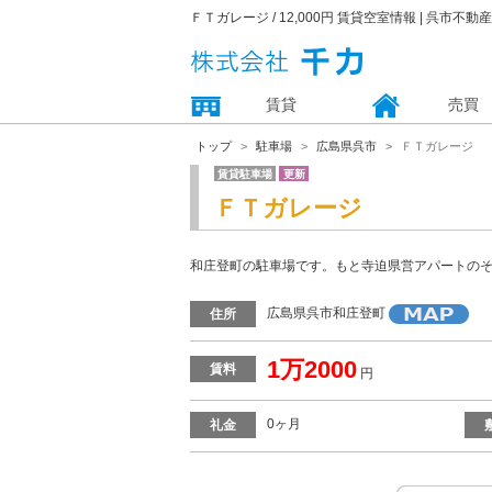
ＦＴガレージ / 12,000円 賃貸空室情報 | 呉市不
賃貸
売買
トップ
駐車場
広島県呉市
ＦＴガレージ
賃貸駐車場
更新
ＦＴガレージ
和庄登町の駐車場です。もと寺迫県営アパートの
広島県呉市和庄登町
住所
1万2000
賃料
円
0ヶ月
礼金