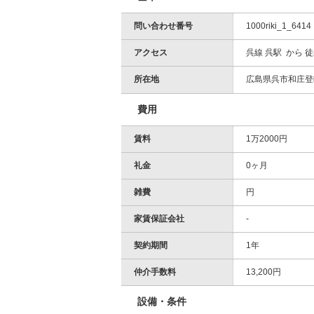
問い合わせ番号
1000riki_1_6414
アクセス
呉線 呉駅 から 徒
所在地
広島県呉市和庄登
費用
賃料
1万2000円
礼金
0ヶ月
雑費
円
家賃保証会社
-
契約期間
1年
仲介手数料
13,200円
設備・条件