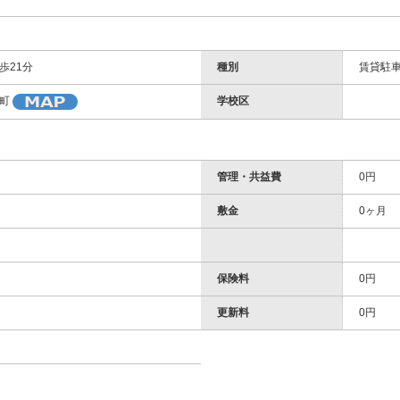
歩21分
種別
賃貸駐
学校区
町
管理・共益費
0円
敷金
0ヶ月
保険料
0円
更新料
0円