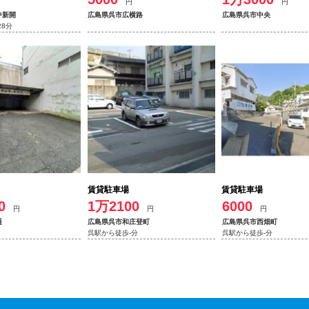
円
円
中新開
広島県呉市広横路
広島県呉市中央
28分
賃貸駐車場
賃貸駐車場
0
1万2100
6000
円
円
円
通
広島県呉市和庄登町
広島県呉市西畑町
呉駅から徒歩-分
呉駅から徒歩-分