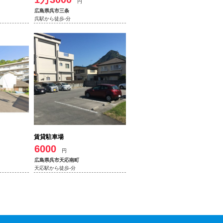
円
広島県呉市三条
呉駅から徒歩-分
賃貸駐車場
6000
円
広島県呉市天応南町
天応駅から徒歩-分