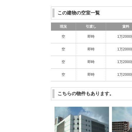
この建物の空室一覧
現況
引渡し
賃料
空
即時
1万200
空
即時
1万200
空
即時
1万200
空
即時
1万200
こちらの物件もあります。