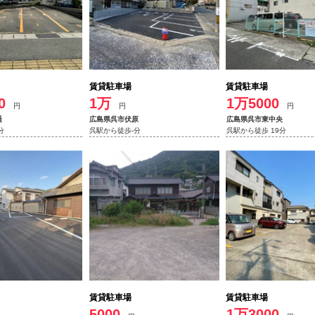
賃貸駐車場
賃貸駐車場
0
1万
1万5000
円
円
円
通
広島県呉市伏原
広島県呉市東中央
分
呉駅から徒歩-分
呉駅から徒歩 19分
賃貸駐車場
賃貸駐車場
5000
1万3000