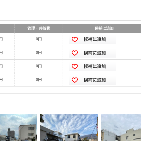
管理・共益費
候補に追加
0円
0円
0円
0円
0円
0円
0円
0円