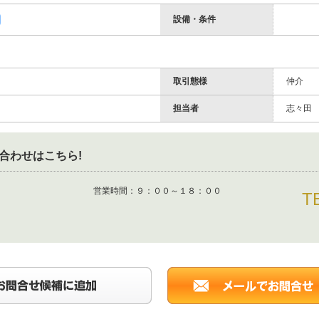
設備・条件
取引態様
仲介
担当者
志々田
合わせはこちら!
営業時間：
９：００～１８：００
T