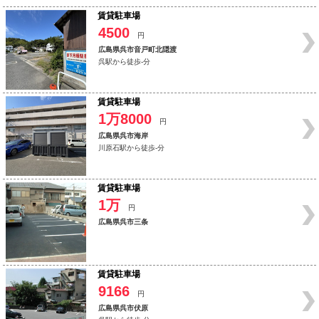
賃貸駐車場
4500
円
広島県呉市音戸町北隠渡
呉駅から徒歩-分
賃貸駐車場
1万8000
円
広島県呉市海岸
川原石駅から徒歩-分
賃貸駐車場
1万
円
広島県呉市三条
賃貸駐車場
9166
円
広島県呉市伏原