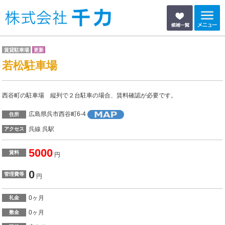
賃貸駐車場
更新
若松駐車場
西谷町の駐車場 縦列で２台駐車の場合、賃料確認が必要です。
広島県呉市西谷町6-4
住所
呉線 呉駅
アクセス
5000
賃料
円
0
管理費等
円
0ヶ月
礼金
0ヶ月
敷金