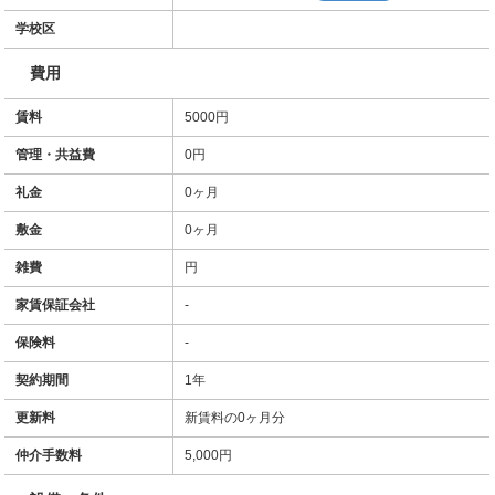
学校区
費用
賃料
5000円
管理・共益費
0円
礼金
0ヶ月
敷金
0ヶ月
雑費
円
家賃保証会社
-
保険料
-
契約期間
1年
更新料
新賃料の0ヶ月分
仲介手数料
5,000円