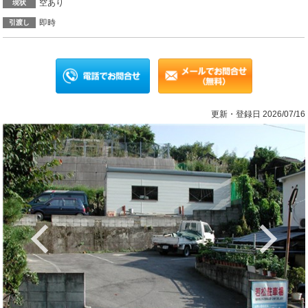
空あり
現状
即時
引渡し
更新・登録日 2026/07/16
Previous
Ne