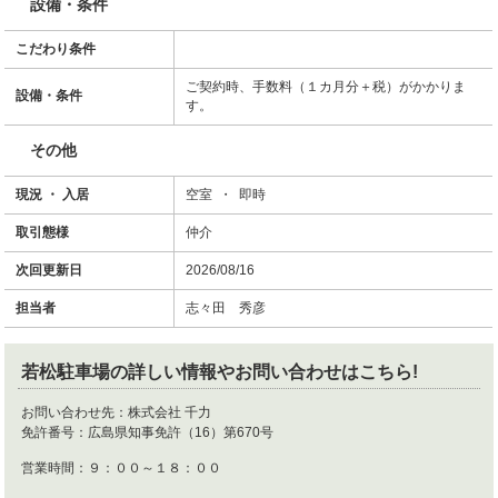
設備・条件
こだわり条件
ご契約時、手数料（１カ月分＋税）がかかりま
設備・条件
す。
その他
現況 ・ 入居
空室 ・ 即時
取引態様
仲介
次回更新日
2026/08/16
担当者
志々田 秀彦
若松駐車場
の詳しい情報やお問い合わせはこちら!
お問い合わせ先：
株式会社 千力
免許番号：
広島県知事免許（16）第670号
営業時間：
９：００～１８：００