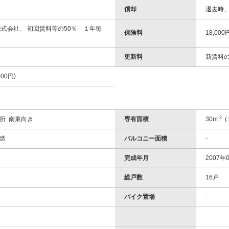
償却
退去時、 
株式会社、 初回賃料等の50％ １年毎
保険料
18,000
更新料
新賃料の
00円)
2
所 南東向き
専有面積
30m
( 
造
バルコニー面積
-
完成年月
2007年0
総戸数
16戸
バイク置場
-