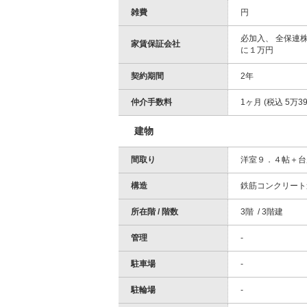
雑費
円
必加入、 全保連
家賃保証会社
に１万円
契約期間
2年
仲介手数料
1ヶ月 (税込 5万39
建物
間取り
洋室９．４帖＋台
構造
鉄筋コンクリート
所在階 / 階数
3階 / 3階建
管理
-
駐車場
-
駐輪場
-