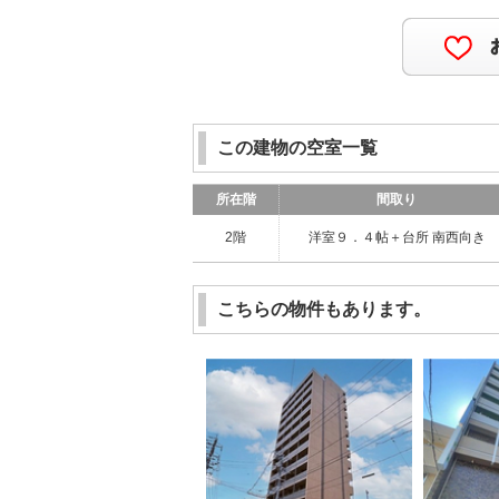
この建物の空室一覧
所在階
間取り
2階
洋室９．４帖＋台所 南西向き
こちらの物件もあります。