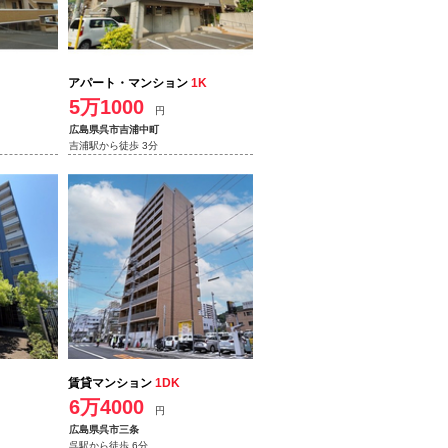
アパート・マンション
1K
5万1000
円
広島県呉市吉浦中町
吉浦駅から徒歩 3分
賃貸マンション
1DK
6万4000
円
広島県呉市三条
呉駅から徒歩 6分