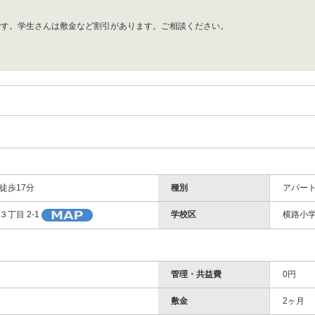
です。学生さんは敷金など割引があります。ご相談ください。
 徒歩17分
種別
アパー
学校区
横路小学
丁目 2-1
管理・共益費
0円
敷金
2ヶ月