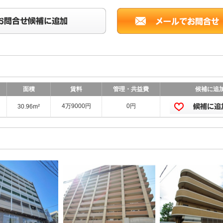
面積
賃料
管理・共益費
候補に追
4万9000円
0円
30.96m²