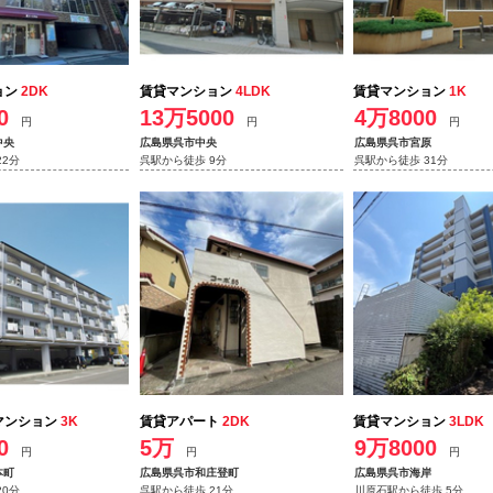
ョン
2DK
賃貸マンション
4LDK
賃貸マンション
1K
0
13万5000
4万8000
円
円
円
中央
広島県呉市中央
広島県呉市宮原
22分
呉駅から徒歩 9分
呉駅から徒歩 31分
マンション
3K
賃貸アパート
2DK
賃貸マンション
3LDK
0
5万
9万8000
円
円
円
本町
広島県呉市和庄登町
広島県呉市海岸
20分
呉駅から徒歩 21分
川原石駅から徒歩 5分