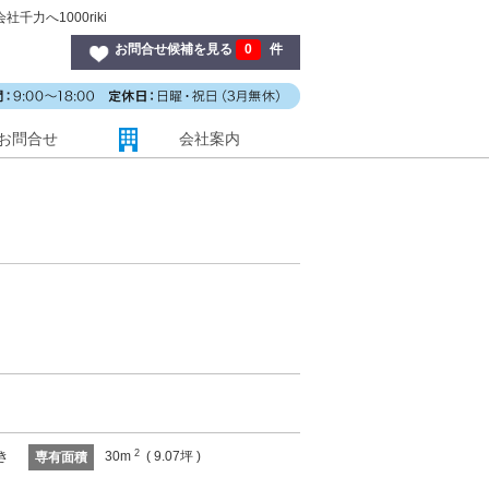
千力へ1000riki
お問合せ候補を見る
0
件
お問合せ
会社案内
2
き
30m
( 9.07坪 )
専有面積