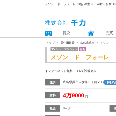
メゾン ド フォーレ / 3階 洋室９．４帖＋台所 49,
賃貸
売買
トップ
居住用賃貸
広島県呉市
メゾン ド
アパート・マンション
更新
メゾン ド フォーレ
インターネット無料 １Kで設備充実
広島県呉市広横路３丁目 2-1
住所
4万9000
賃料
円
0ヶ月
礼金