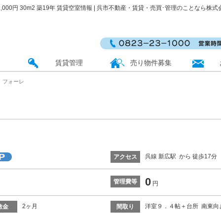
000円 30m2 築19年 賃貸空室情報 | 呉市不動産・賃貸・売買･管理のことなら株式会社
賃貸管理
売り物件募集
 フォーレ
呉線 新広駅 から 徒歩17分
アクセス
0
管理費等
円
2ヶ月
洋室９．４帖＋台所 南東向
敷金
間取り