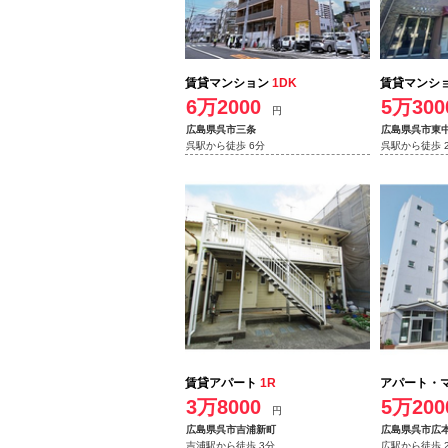
賃貸マンション
1DK
賃貸マンシ
6万2000
5万300
円
広島県呉市三条
広島県呉市東
呉駅から徒歩 6分
呉駅から徒歩 
賃貸アパート
1R
アパート・
3万8000
5万200
円
広島県呉市吉浦新町
広島県呉市広
吉浦駅から徒歩 3分
広駅から徒歩 