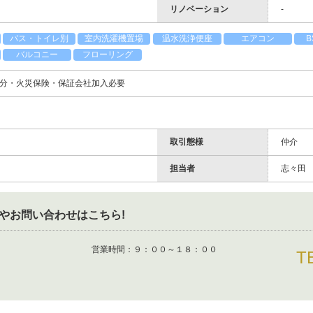
リノベーション
-
バス・トイレ別
室内洗濯機置場
温水洗浄便座
エアコン
バルコニー
フローリング
分・火災保険・保証会社加入必要
取引態様
仲介
担当者
志々田
やお問い合わせはこちら!
営業時間：
９：００～１８：００
T