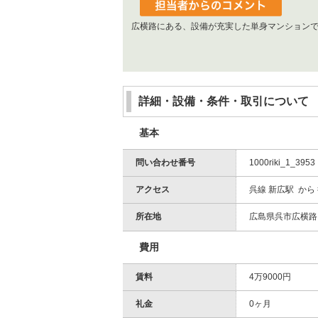
広横路にある、設備が充実した単身マンション
詳細・設備・条件・取引について
基本
問い合わせ番号
1000riki_1_3953
アクセス
呉線 新広駅 から
所在地
広島県呉市広横路３
費用
賃料
4万9000円
礼金
0ヶ月