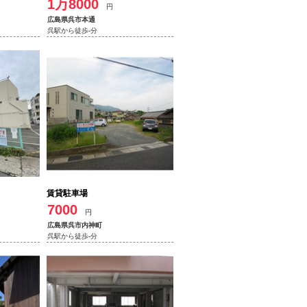
1万8000
円
広島県呉市本通
呉駅から徒歩-分
賃貸駐車場
7000
円
広島県呉市内神町
呉駅から徒歩-分