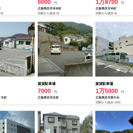
6000
1万8700
円
円
庄
広島県呉市寺本町
広島県呉市本町
4分
呉駅から徒歩-分
呉駅から徒歩-分
賃貸駐車場
賃貸駐車場
7000
1万5000
円
円
ノ木町
広島県呉市伏原
広島県呉市東中央
呉駅から徒歩 19分