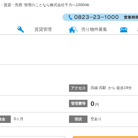
動産・賃貸・売買･管理のことなら株式会社千力へ1000riki
賃貸管理
売り物件募集
呉線 呉駅 から 徒歩19分
アクセス
0
管理費等
円
0ヶ月
空あり
敷金
現状