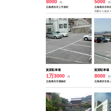
8000
5000
円
円
広島県呉市上平原町
広島県呉市和
呉駅から徒歩 
賃貸駐車場
賃貸駐車場
1万3000
8000
円
円
広島県呉市溝路町
広島県呉市長