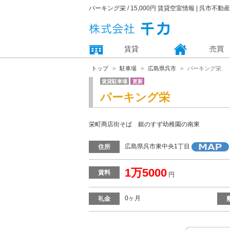
パーキング栄 / 15,000円 賃貸空室情報 | 呉市不
賃貸
売買
トップ
駐車場
広島県呉市
パーキング栄
賃貸駐車場
更新
パーキング栄
栄町商店街そば 銀のすず幼稚園の南東
広島県呉市東中央1丁目
住所
1万5000
賃料
円
0ヶ月
礼金