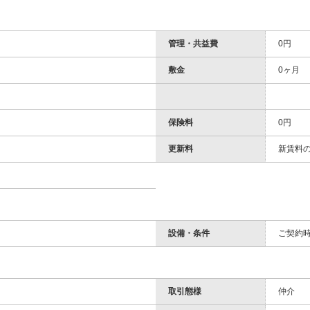
管理・共益費
0円
敷金
0ヶ月
保険料
0円
更新料
新賃料の
設備・条件
ご契約
取引態様
仲介